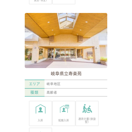
受託・自主）
岐阜県立寿楽苑
エリア
岐阜地区
種類
高齢者
通所介護（併設
入所
短期入所
型）