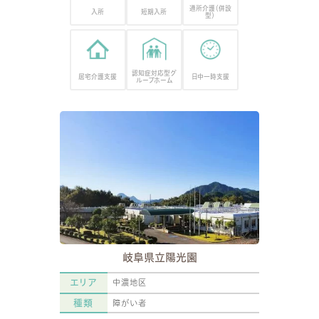
通所介護（併設
入所
短期入所
型）
認知症対応型グ
居宅介護支援
日中一時支援
ループホーム
岐阜県立陽光園
エリア
中濃地区
種類
障がい者