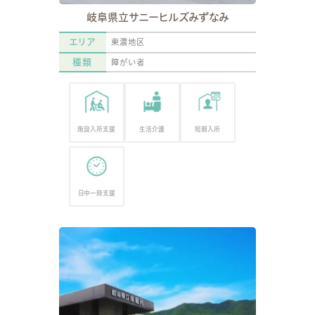
岐阜県立サニーヒルズみずなみ
エリア
東濃地区
種類
障がい者
施設入所支援
生活介護
短期入所
日中一時支援