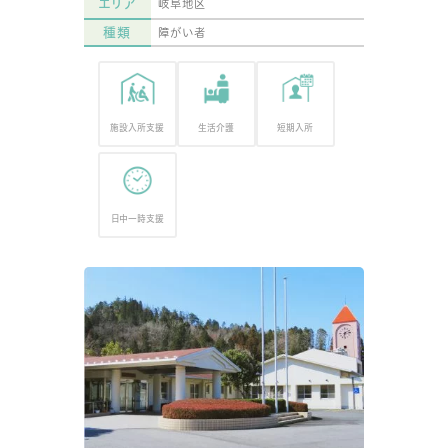
エリア
岐阜地区
種類
障がい者
施設入所支援
生活介護
短期入所
日中一時支援