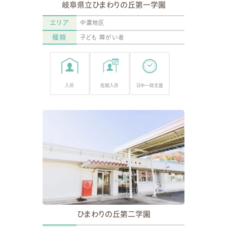
岐阜県立ひまわりの丘第一学園
エリア
中濃地区
種類
子ども
障がい者
入所
短期入所
日中一時支援
ひまわりの丘第二学園