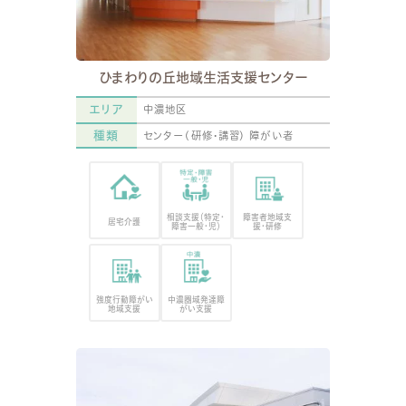
ひまわりの丘地域生活支援センター
エリア
中濃地区
種類
センター(研修・講習)
障がい者
相談支援（特定・
障害者地域支
居宅介護
障害一般・児）
援・研修
強度行動障がい
中濃圏域発達障
地域支援
がい支援