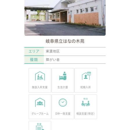
岐阜県立はなの木苑
エリア
東濃地区
種類
障がい者
施設入所支援
生活介護
短期入所
グループホーム
日中一時支援
相談支援（特定）