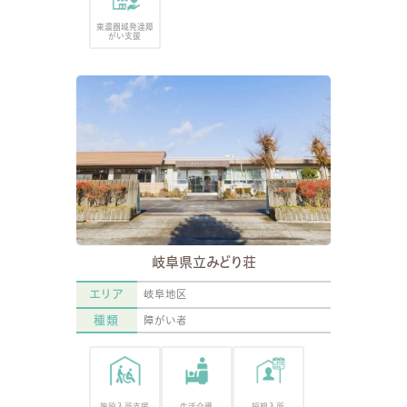
東濃圏域発達障
がい支援
岐阜県立みどり荘
エリア
岐阜地区
種類
障がい者
施設入所支援
生活介護
短期入所