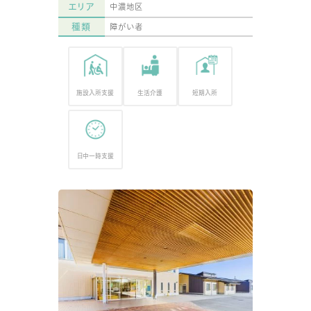
エリア
中濃地区
種類
障がい者
施設入所支援
生活介護
短期入所
日中一時支援