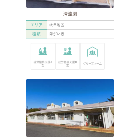
清流園
エリア
岐阜地区
種類
障がい者
就労継続支援A
就労継続支援B
グループホーム
型
型