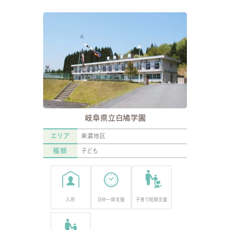
岐阜県立白鳩学園
エリア
東濃地区
種類
子ども
入所
日中一時支援
子育て短期支援