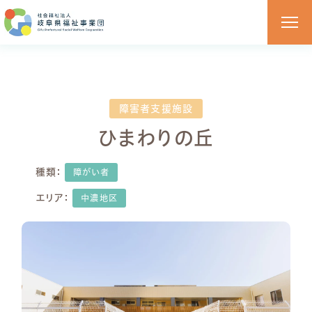
障害者支援施設
ひまわりの丘
種類：
障がい者
エリア：
中濃地区