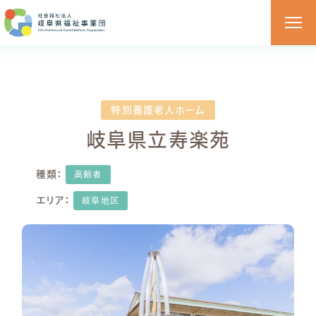
特別養護老人ホーム
岐阜県立寿楽苑
種類：
高齢者
エリア：
岐阜地区