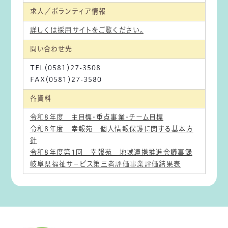
求人／ボランティア情報
詳しくは採用サイトをご覧ください。
問い合わせ先
TEL（0581）27-3508
FAX（0581）27-3580
各資料
令和8年度 主目標・重点事業・チーム目標
令和8年度 幸報苑 個人情報保護に関する基本方
針
令和8年度第1回 幸報苑 地域連携推進会議事録
岐阜県福祉サ－ビス第三者評価事業評価結果表