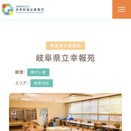
障害者支援施設
岐阜県立幸報苑
種類：
障がい者
エリア：
岐阜地区