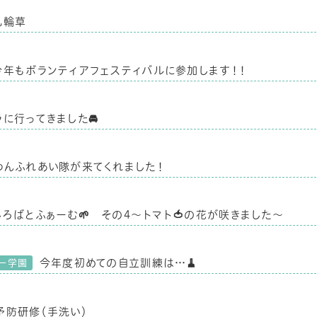
九輪草
今年もボランティアフェスティバルに参加します！！
ラに行ってきました🚘
わんふれあい隊が来てくれました！
しろばとふぁーむ🌱 その4～トマト🍅の花が咲きました～
今年度初めての自立訓練は…🧹
一学園
予防研修（手洗い）