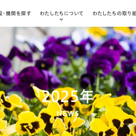
設・機関を探す
わたしたちについて
わたしたちの取り
ごあいさつ
法人概要
組織図
2025年
NEWS