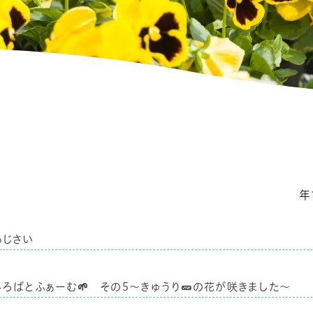
年
あじさい
しろばとふぁーむ🌱 その5～きゅうり🥒の花が咲きました～