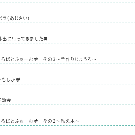
ボラ（あじさい）
外出に行ってきました🚘
しろばとふぁーむ🌱 その3～手作りじょうろ～
かもしか🦌
運動会
しろばとふぁーむ🌱 その2～添え木～