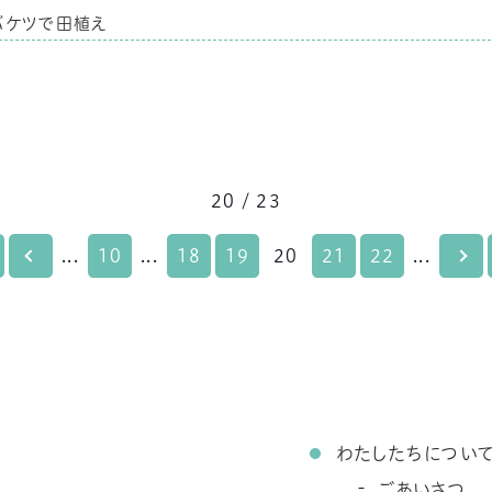
バケツで田植え
20 / 23
...
10
...
18
19
20
21
22
...
わたしたちについ
ごあいさつ