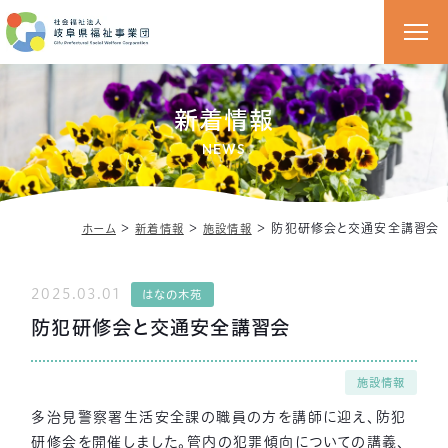
新着情報
NEWS
＞
＞
＞
防犯研修会と交通安全講習会
ホーム
新着情報
施設情報
2025.03.01
はなの木苑
防犯研修会と交通安全講習会
施設情報
多治見警察署生活安全課の職員の方を講師に迎え、防犯
研修会を開催しました。管内の犯罪傾向についての講義、