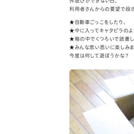
外遊びができない日、
利用者さんからの要望で段ボ
★自動車ごっこをしたり、
★中に入ってキャタピラのよ
★箱の中でくつろいで読書し
★みんな思い思いに楽しみま
今度は何して遊ぼうかな？