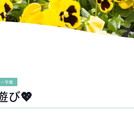
第一学園
遊び💖