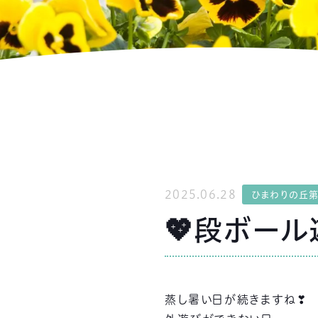
2025.06.28
ひまわりの丘
💖段ボール
蒸し暑い日が続きますね❣