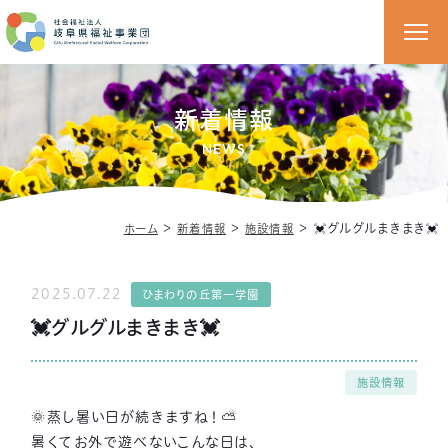
新着情報
NEWS
＞
＞
＞
💓グルグルまきまき💓
ホーム
新着情報
施設情報
2025.07.22
ひまわりの丘第一学園
💓グルグルまきまき💓
施設情報
🌞蒸し暑い日が続きますね！⛅
暑くてお外で遊べないこんな日は、