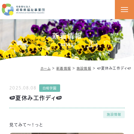
新着情報
NEWS
＞
＞
＞
🍉夏休み工作ディ🍉
ホーム
新着情報
施設情報
2025.08.08
白鳩学園
🍉夏休み工作ディ🍉
施設情報
見てみて～！っと