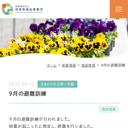
新着情報
NEWS
＞
＞
＞
9月の避難訓練
ホーム
新着情報
施設情報
2025.09.22
ひまわりの丘第一学園
9月の避難訓練
施設情報
９月の避難訓練が行われました。
地震が起こったと想定し、避難を行いました。