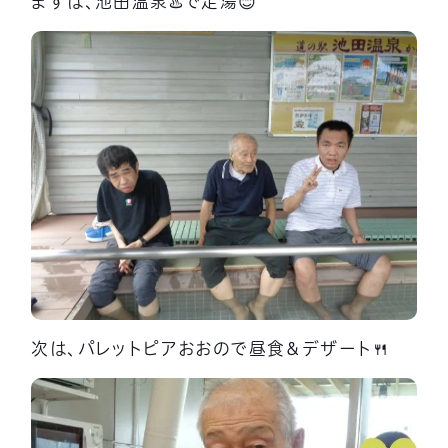
まずは、池田温泉♨️で足湯😊
次は、パレットピアおおので昼食＆デザート🍴