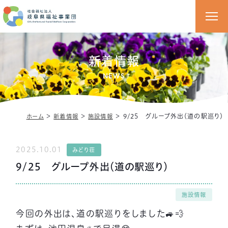
新着情報
NEWS
＞
＞
＞
9/25 グループ外出（道の駅巡り）
ホーム
新着情報
施設情報
2025.10.01
みどり荘
9/25 グループ外出（道の駅巡り）
施設情報
今回の外出は、道の駅巡りをしました🚙💨