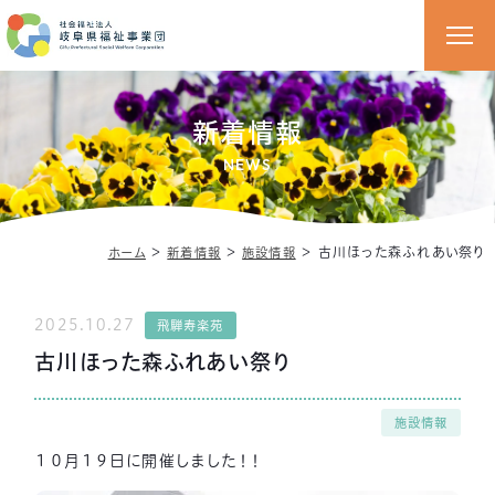
新着情報
NEWS
＞
＞
＞
古川ほった森ふれあい祭り
ホーム
新着情報
施設情報
2025.10.27
飛騨寿楽苑
古川ほった森ふれあい祭り
施設情報
１０月１９日に開催しました！！