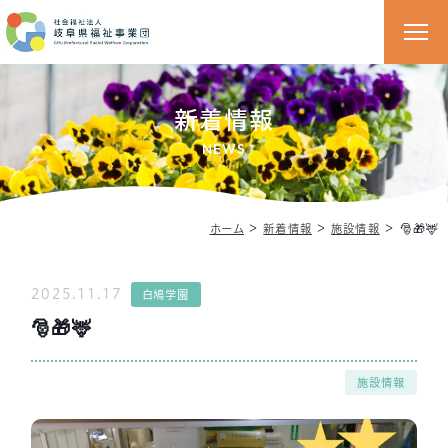
新着情報
NEWS
＞
＞
＞
🎅🎁🦌
ホーム
新着情報
施設情報
2025.11.17
白鳩学園
🎅🎁🦌
施設情報