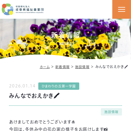
新着情報
NEWS
＞
＞
＞
みんなでおえかき🖍
ホーム
新着情報
施設情報
2026.01.14
ひまわりの丘第一学園
みんなでおえかき🖍
施設情報
あけましておめでとうございます🎍
今回は、冬休み中の花の家の様子をお届けします📸