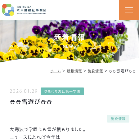
新着情報
NEWS
＞
＞
＞
⛄⛄雪遊び⛄⛄
ホーム
新着情報
施設情報
2026.01.29
ひまわりの丘第一学園
⛄⛄雪遊び⛄⛄
施設情報
大寒波で学園にも雪が積もりました。
ニュースによれば今年は