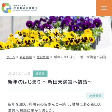
新着情報
NEWS
＞
＞
＞
新年のはじまり 〜新田天満宮へ初詣〜
ホーム
新着情報
施設情報
2026.01.28
清流園
新年のはじまり 〜新田天満宮へ初詣〜
施設情報
新年を迎え、利用者の皆さんと一緒に、地域にある
新田天
満宮へ初詣
に出かけました。