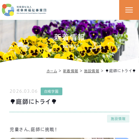
新着情報
NEWS
＞
＞
＞
🌳庭師にトライ🌳
ホーム
新着情報
施設情報
2026.03.06
白鳩学園
🌳庭師にトライ🌳
施設情報
児童さん、庭師に挑戦！