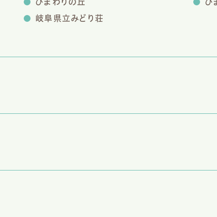
ひまわりの丘
ひ
岐阜県立みどり荘