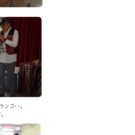
ランゴ・・。
。