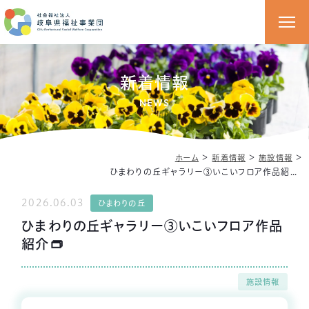
新着情報
NEWS
＞
＞
＞
ホーム
新着情報
施設情報
ひまわりの丘ギャラリー③いこいフロア作品紹介👝
2026.06.03
ひまわりの丘
ひまわりの丘ギャラリー③いこいフロア作品
紹介👝
施設情報