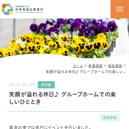
新着情報
NEWS
＞
＞
＞
ホーム
新着情報
施設情報
笑顔が溢れる休日♪ グループホームでの楽しいひととき
2026.06.29
清流園
笑顔が溢れる休日♪ グループホームでの楽
しいひととき
施設情報
清流の里では休日にイベントを行いました。