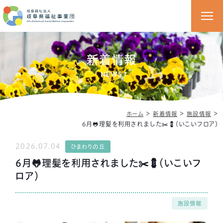
新着情報
NEWS
＞
＞
＞
ホーム
新着情報
施設情報
6月🐸理髪を利用されました✂️💈（いこいフロア）
2026.07.04
ひまわりの丘
6月🐸理髪を利用されました✂️💈（いこいフ
ロア）
施設情報