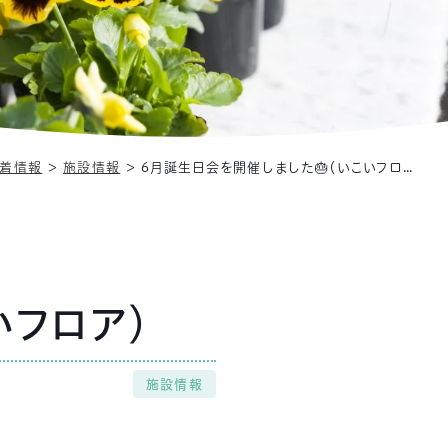
着情報
＞
施設情報
＞
6月誕生日会を開催しました🎂（いこいフロア）
いフロア）
施設情報