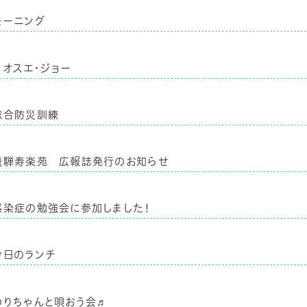
モーニング
カオスエ・ジョー
総合防災訓練
飛騨寿楽苑 広報誌発行のお知らせ
感染症の勉強会に参加しました！
今日のランチ
のりちゃんと唄おう会♬