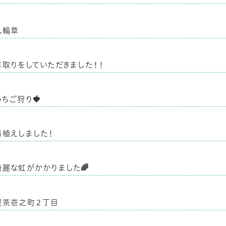
九輪草
草取りをしていただきました！！
いちご狩り🍓
苗植えしました！
綺麗な虹がかかりました🌈
喫茶壱之町２丁目