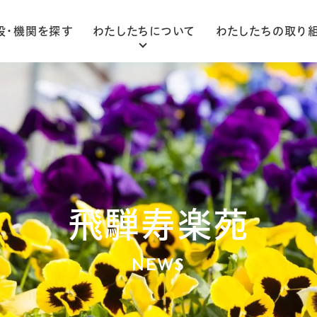
設・機関を探す
わたしたちについて
わたしたちの取り
ごあいさつ
法人概要
組織図
飛騨寿楽苑
NEWS