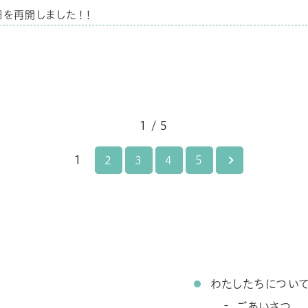
畑を再開しました！！
1 / 5
1
2
3
4
5
わたしたちについ
ごあいさつ