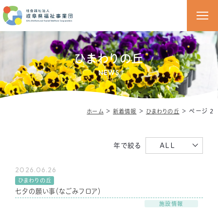
ひまわりの丘
NEWS
＞
＞
＞
ページ 2
ホーム
新着情報
ひまわりの丘
年で絞る
ALL
2026.06.26
ひまわりの丘
七夕の願い事（なごみフロア）
施設情報