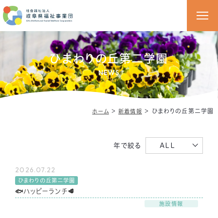
ひまわりの丘第二学園
NEWS
＞
＞
ひまわりの丘第二学園
ホーム
新着情報
年で絞る
ALL
2026.07.22
ひまわりの丘第二学園
🐟ハッピーランチ🥩
施設情報