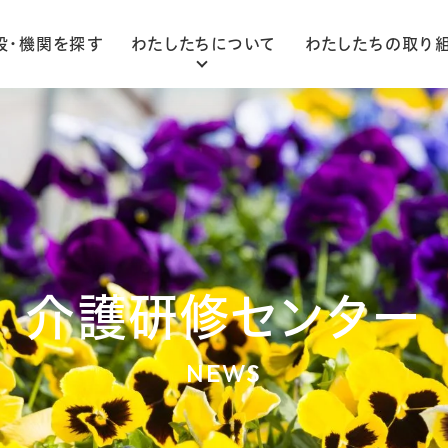
設・機関を探す
わたしたちについて
わたしたちの取り
ごあいさつ
法人概要
組織図
介護研修センター
NEWS