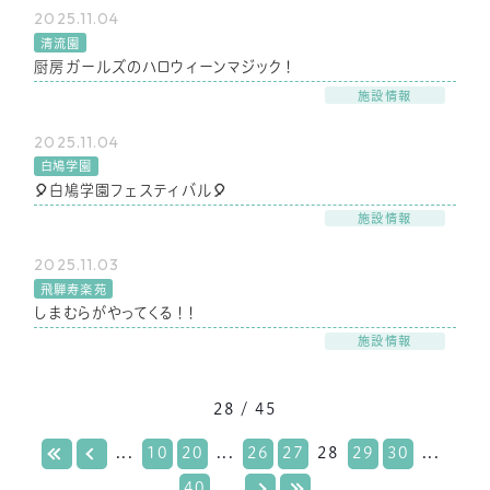
2025.11.04
清流園
厨房ガールズのハロウィーンマジック！
施設情報
2025.11.04
白鳩学園
🎈白鳩学園フェスティバル🎈
施設情報
2025.11.03
飛騨寿楽苑
しまむらがやってくる！！
施設情報
28 / 45
...
10
20
...
26
27
28
29
30
...
40
...