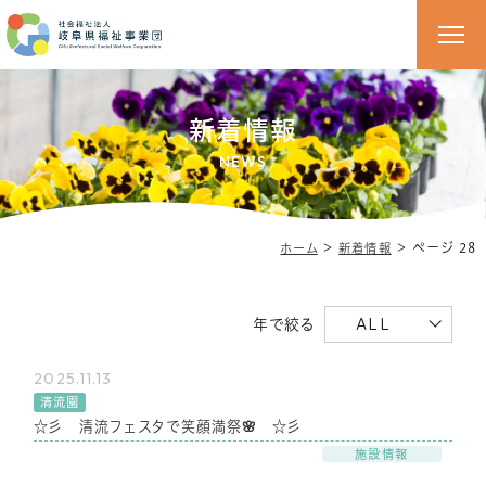
新着情報
NEWS
＞
＞
ページ 28
ホーム
新着情報
年で絞る
ALL
2025.11.13
清流園
☆彡 清流フェスタで笑顔満祭🌸 ☆彡
施設情報